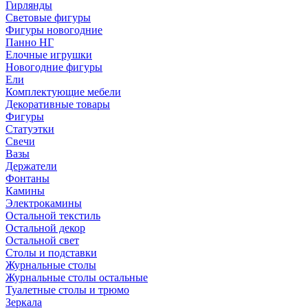
Гирлянды
Световые фигуры
Фигуры новогодние
Панно НГ
Елочные игрушки
Новогодние фигуры
Ели
Комплектующие мебели
Декоративные товары
Фигуры
Статуэтки
Свечи
Вазы
Держатели
Фонтаны
Камины
Электрокамины
Остальной текстиль
Остальной декор
Остальной свет
Столы и подставки
Журнальные столы
Журнальные столы остальные
Туалетные столы и трюмо
Зеркала