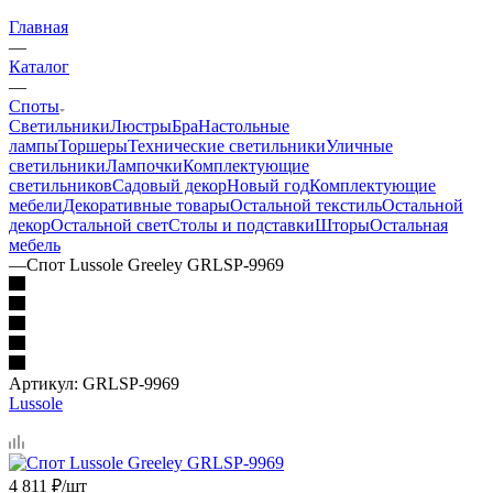
Главная
—
Каталог
—
Споты
Светильники
Люстры
Бра
Настольные
лампы
Торшеры
Технические светильники
Уличные
светильники
Лампочки
Комплектующие
светильников
Садовый декор
Новый год
Комплектующие
мебели
Декоративные товары
Остальной текстиль
Остальной
декор
Остальной свет
Столы и подставки
Шторы
Остальная
мебель
—
Спот Lussole Greeley GRLSP-9969
Артикул:
GRLSP-9969
Lussole
4 811
₽
/шт