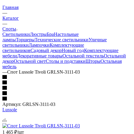
Главная
—
Каталог
—
Споты
Светильники
Люстры
Бра
Настольные
лампы
Торшеры
Технические светильники
Уличные
светильники
Лампочки
Комплектующие
светильников
Садовый декор
Новый год
Комплектующие
мебели
Декоративные товары
Остальной текстиль
Остальной
декор
Остальной свет
Столы и подставки
Шторы
Остальная
мебель
—
Спот Lussole Tivoli GRLSN-3111-03
Артикул:
GRLSN-3111-03
Lussole
1 465
₽
/шт