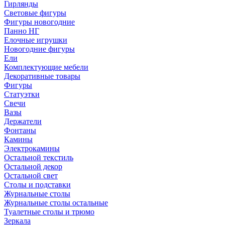
Гирлянды
Световые фигуры
Фигуры новогодние
Панно НГ
Елочные игрушки
Новогодние фигуры
Ели
Комплектующие мебели
Декоративные товары
Фигуры
Статуэтки
Свечи
Вазы
Держатели
Фонтаны
Камины
Электрокамины
Остальной текстиль
Остальной декор
Остальной свет
Столы и подставки
Журнальные столы
Журнальные столы остальные
Туалетные столы и трюмо
Зеркала