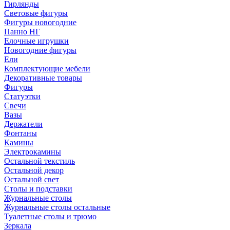
Гирлянды
Световые фигуры
Фигуры новогодние
Панно НГ
Елочные игрушки
Новогодние фигуры
Ели
Комплектующие мебели
Декоративные товары
Фигуры
Статуэтки
Свечи
Вазы
Держатели
Фонтаны
Камины
Электрокамины
Остальной текстиль
Остальной декор
Остальной свет
Столы и подставки
Журнальные столы
Журнальные столы остальные
Туалетные столы и трюмо
Зеркала