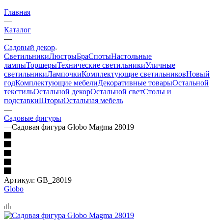
Главная
—
Каталог
—
Садовый декор
Светильники
Люстры
Бра
Споты
Настольные
лампы
Торшеры
Технические светильники
Уличные
светильники
Лампочки
Комплектующие светильников
Новый
год
Комплектующие мебели
Декоративные товары
Остальной
текстиль
Остальной декор
Остальной свет
Столы и
подставки
Шторы
Остальная мебель
—
Садовые фигуры
—
Садовая фигура Globo Magma 28019
Артикул:
GB_28019
Globo