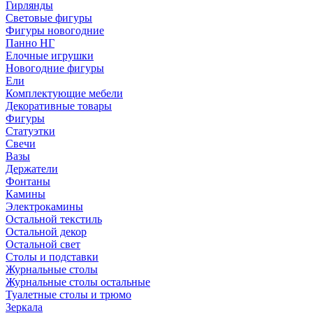
Гирлянды
Световые фигуры
Фигуры новогодние
Панно НГ
Елочные игрушки
Новогодние фигуры
Ели
Комплектующие мебели
Декоративные товары
Фигуры
Статуэтки
Свечи
Вазы
Держатели
Фонтаны
Камины
Электрокамины
Остальной текстиль
Остальной декор
Остальной свет
Столы и подставки
Журнальные столы
Журнальные столы остальные
Туалетные столы и трюмо
Зеркала