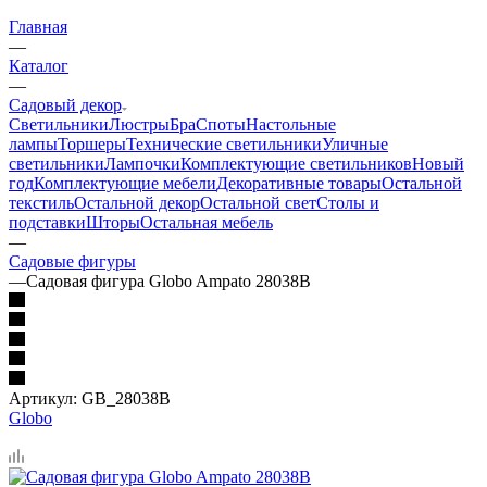
Главная
—
Каталог
—
Садовый декор
Светильники
Люстры
Бра
Споты
Настольные
лампы
Торшеры
Технические светильники
Уличные
светильники
Лампочки
Комплектующие светильников
Новый
год
Комплектующие мебели
Декоративные товары
Остальной
текстиль
Остальной декор
Остальной свет
Столы и
подставки
Шторы
Остальная мебель
—
Садовые фигуры
—
Садовая фигура Globo Ampato 28038B
Артикул:
GB_28038B
Globo