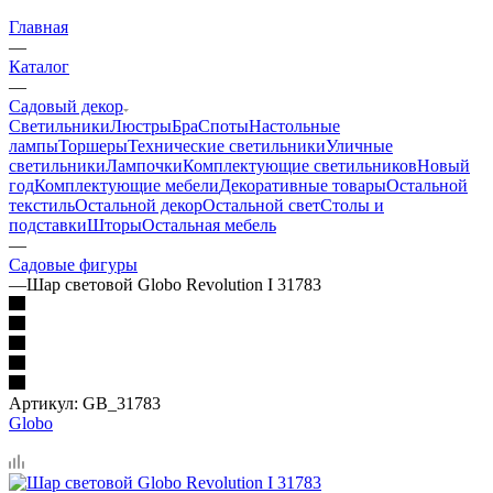
Главная
—
Каталог
—
Садовый декор
Светильники
Люстры
Бра
Споты
Настольные
лампы
Торшеры
Технические светильники
Уличные
светильники
Лампочки
Комплектующие светильников
Новый
год
Комплектующие мебели
Декоративные товары
Остальной
текстиль
Остальной декор
Остальной свет
Столы и
подставки
Шторы
Остальная мебель
—
Садовые фигуры
—
Шар световой Globo Revolution I 31783
Артикул:
GB_31783
Globo