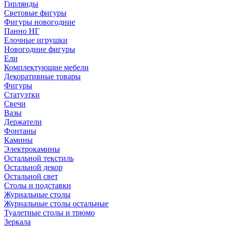
Гирлянды
Световые фигуры
Фигуры новогодние
Панно НГ
Елочные игрушки
Новогодние фигуры
Ели
Комплектующие мебели
Декоративные товары
Фигуры
Статуэтки
Свечи
Вазы
Держатели
Фонтаны
Камины
Электрокамины
Остальной текстиль
Остальной декор
Остальной свет
Столы и подставки
Журнальные столы
Журнальные столы остальные
Туалетные столы и трюмо
Зеркала