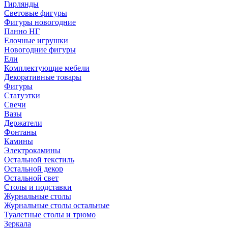
Гирлянды
Световые фигуры
Фигуры новогодние
Панно НГ
Елочные игрушки
Новогодние фигуры
Ели
Комплектующие мебели
Декоративные товары
Фигуры
Статуэтки
Свечи
Вазы
Держатели
Фонтаны
Камины
Электрокамины
Остальной текстиль
Остальной декор
Остальной свет
Столы и подставки
Журнальные столы
Журнальные столы остальные
Туалетные столы и трюмо
Зеркала