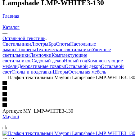
Lampshade LMP-WHITE3-130
Главная
—
Каталог
—
Остальной текстиль
Светильники
Люстры
Бра
Споты
Настольные
лампы
Торшеры
Технические светильники
Уличные
светильники
Лампочки
Комплектующие
светильников
Садовый декор
Новый год
Комплектующие
мебели
Декоративные товары
Остальной декор
Остальной
свет
Столы и подставки
Шторы
Остальная мебель
—
Плафон текстильный Maytoni Lampshade LMP-WHITE3-130
Артикул:
MY_LMP-WHITE3-130
Maytoni