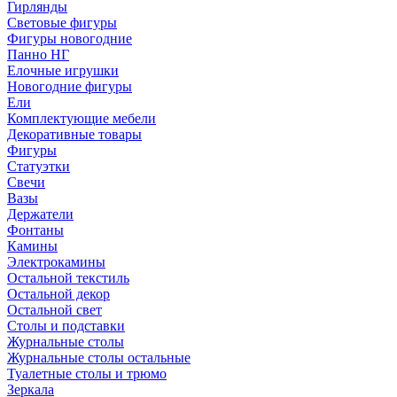
Гирлянды
Световые фигуры
Фигуры новогодние
Панно НГ
Елочные игрушки
Новогодние фигуры
Ели
Комплектующие мебели
Декоративные товары
Фигуры
Статуэтки
Свечи
Вазы
Держатели
Фонтаны
Камины
Электрокамины
Остальной текстиль
Остальной декор
Остальной свет
Столы и подставки
Журнальные столы
Журнальные столы остальные
Туалетные столы и трюмо
Зеркала