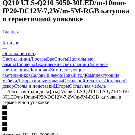
Q210 ULS-Q210 5050-30LED/m-10mm-
IP20-DC12V-7,2W/m-5M-RGB катушка
в герметичной упаковке
Главная
—
Каталог
—
Остальной свет
Светильники
Люстры
Бра
Споты
Настольные
лампы
Торшеры
Технические светильники
Уличные
светильники
Лампочки
Комплектующие
светильников
Садовый декор
Новый год
Комплектующие
мебели
Декоративные товары
Остальной текстиль
Остальной
декор
Столы и подставки
Шторы
Остальная мебель
—
Лента светодиодная [5 м] Volpe ULS-Q210 ULS-Q210 5050-
30LED/m-10mm-IP20-DC12V-7,2W/m-5M-RGB катушка в
герметичной упаковке
Артикул:
UL_UL-00004541