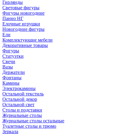
Гирлянды
Световые фигуры
Фигуры новогодние
Панно НГ
Елочные игрушки
Новогодние фигуры
Ели
Комплектующие мебели
Декоративные товары
Фигуры
Статуэтки
Свечи
Вазы
Держатели
Фонтаны
Камины
Электрокамины
Остальной текстиль
Остальной декор
Остальной свет
Столы и подставки
Журнальные столы
Журнальные столы остальные
Туалетные столы и трюмо
Зеркала