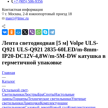
+7 (905) 506-9356
Контактная информация
г. Москва, 2-й южнопортовый проезд 18
man1@lmsc.ru
Лента светодиодная [5 м] Volpe ULS-
Q921 ULS-Q921 2835-60LED/m-8mm-
IP20-DC12V-4,8W/m-5M-DW катушка в
герметичной упаковке
Главная
—
Каталог
—
Остальной свет
Светильники
Люстры
Бра
Споты
Настольные
лампы
Торшеры
Технические светильники
Уличные
светильники
Лампочки
Комплектующие
светильников
Садовый декор
Новый год
Комплектующие