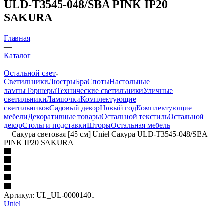
ULD-T3545-048/SBA PINK IP20
SAKURA
Главная
—
Каталог
—
Остальной свет
Светильники
Люстры
Бра
Споты
Настольные
лампы
Торшеры
Технические светильники
Уличные
светильники
Лампочки
Комплектующие
светильников
Садовый декор
Новый год
Комплектующие
мебели
Декоративные товары
Остальной текстиль
Остальной
декор
Столы и подставки
Шторы
Остальная мебель
—
Сакура световая [45 см] Uniel Сакура ULD-T3545-048/SBA
PINK IP20 SAKURA
Артикул:
UL_UL-00001401
Uniel