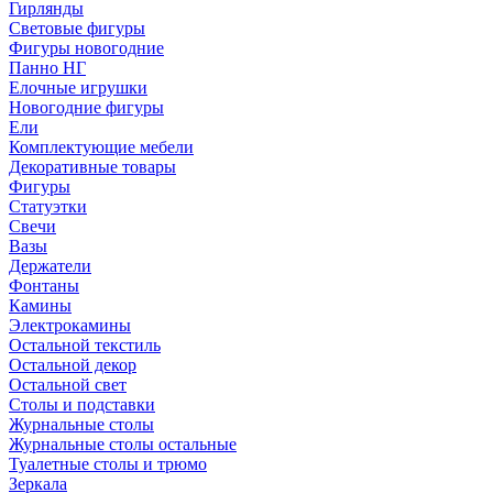
Гирлянды
Световые фигуры
Фигуры новогодние
Панно НГ
Елочные игрушки
Новогодние фигуры
Ели
Комплектующие мебели
Декоративные товары
Фигуры
Статуэтки
Свечи
Вазы
Держатели
Фонтаны
Камины
Электрокамины
Остальной текстиль
Остальной декор
Остальной свет
Столы и подставки
Журнальные столы
Журнальные столы остальные
Туалетные столы и трюмо
Зеркала