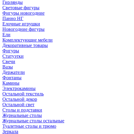
Гирлянды
Световые фигуры
Фигуры новогодние
Панно НГ
Елочные игрушки
Новогодние фигуры
Ели
Комплектующие мебели
Декоративные товары
Фигуры
Статуэтки
Свечи
Вазы
Держатели
Фонтаны
Камины
Электрокамины
Остальной текстиль
Остальной декор
Остальной свет
Столы и подставки
Журнальные столы
Журнальные столы остальные
Туалетные столы и трюмо
Зеркала