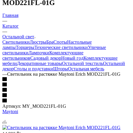
MOD221FL-01G
Главная
—
Каталог
—
Остальной свет
Светильники
Люстры
Бра
Споты
Настольные
лампы
Торшеры
Технические светильники
Уличные
светильники
Лампочки
Комплектующие
светильников
Садовый декор
Новый год
Комплектующие
мебели
Декоративные товары
Остальной текстиль
Остальной
декор
Столы и подставки
Шторы
Остальная мебель
—
Светильник на растяжке Maytoni Erich MOD221FL-01G
Артикул:
MY_MOD221FL-01G
Maytoni