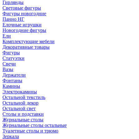
Гирлянды
Световые фигуры
Фигуры новогодние
Панно НГ
Елочные игрушки
Новогодние фигуры
Ели
Комплектующие мебели
Декоративные товары
Фигуры
Статуэтки
Свечи
Вазы
Держатели
Фонтаны
Камины
Электрокамины
Остальной текстиль
Остальной декор
Остальной свет
Столы и подставки
Журнальные столы
Журнальные столы остальные
Туалетные столы и трюмо
Зеркала