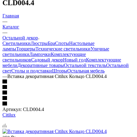
CLD004.4
Главная
—
Каталог
—
Остальной декор
Светильники
Люстры
Бра
Споты
Настольные
лампы
Торшеры
Технические светильники
Уличные
светильники
Лампочки
Комплектующие
светильников
Садовый декор
Новый год
Комплектующие
мебели
Декоративные товары
Остальной текстиль
Остальной
свет
Столы и подставки
Шторы
Остальная мебель
—
Вставка декоративная Citilux Кольцо CLD004.4
Артикул:
CLD004.4
Citilux