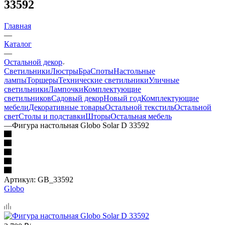
33592
Главная
—
Каталог
—
Остальной декор
Светильники
Люстры
Бра
Споты
Настольные
лампы
Торшеры
Технические светильники
Уличные
светильники
Лампочки
Комплектующие
светильников
Садовый декор
Новый год
Комплектующие
мебели
Декоративные товары
Остальной текстиль
Остальной
свет
Столы и подставки
Шторы
Остальная мебель
—
Фигура настольная Globo Solar D 33592
Артикул:
GB_33592
Globo