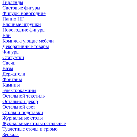
Гирлянды
Световые фигуры
Фигуры новогодние
Панно НГ
Елочные игрушки
Новогодние фигуры
Ели
Комплектующие мебели
Декоративные товары
Фигуры
Статуэтки
Свечи
Вазы
Держатели
Фонтаны
Камины
Электрокамины
Остальной текстиль
Остальной декор
Остальной свет
Столы и подставки
Журнальные столы
Журнальные столы остальные
Туалетные столы и трюмо
Зеркала