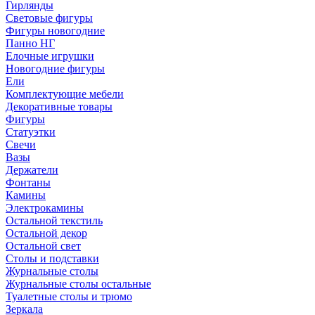
Гирлянды
Световые фигуры
Фигуры новогодние
Панно НГ
Елочные игрушки
Новогодние фигуры
Ели
Комплектующие мебели
Декоративные товары
Фигуры
Статуэтки
Свечи
Вазы
Держатели
Фонтаны
Камины
Электрокамины
Остальной текстиль
Остальной декор
Остальной свет
Столы и подставки
Журнальные столы
Журнальные столы остальные
Туалетные столы и трюмо
Зеркала