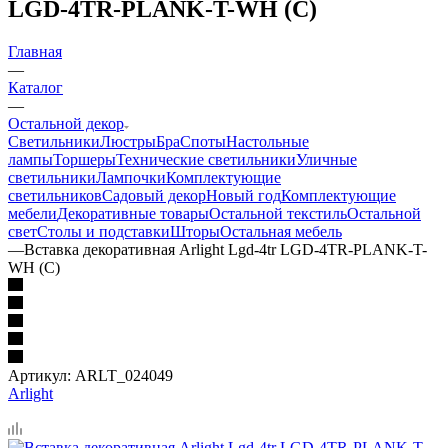
LGD-4TR-PLANK-T-WH (C)
Главная
—
Каталог
—
Остальной декор
Светильники
Люстры
Бра
Споты
Настольные
лампы
Торшеры
Технические светильники
Уличные
светильники
Лампочки
Комплектующие
светильников
Садовый декор
Новый год
Комплектующие
мебели
Декоративные товары
Остальной текстиль
Остальной
свет
Столы и подставки
Шторы
Остальная мебель
—
Вставка декоративная Arlight Lgd-4tr LGD-4TR-PLANK-T-
WH (C)
Артикул:
ARLT_024049
Arlight