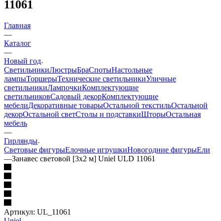
11061
Главная
—
Каталог
—
Новый год
Светильники
Люстры
Бра
Споты
Настольные
лампы
Торшеры
Технические светильники
Уличные
светильники
Лампочки
Комплектующие
светильников
Садовый декор
Комплектующие
мебели
Декоративные товары
Остальной текстиль
Остальной
декор
Остальной свет
Столы и подставки
Шторы
Остальная
мебель
—
Гирлянды
Световые фигуры
Елочные игрушки
Новогодние фигуры
Ели
—
Занавес световой [3x2 м] Uniel ULD 11061
Артикул:
UL_11061
Uniel