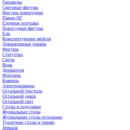
Гирлянды
Световые фигуры
Фигуры новогодние
Панно НГ
Елочные игрушки
Новогодние фигуры
Ели
Комплектующие мебели
Декоративные товары
Фигуры
Статуэтки
Свечи
Вазы
Держатели
Фонтаны
Камины
Электрокамины
Остальной текстиль
Остальной декор
Остальной свет
Столы и подставки
Журнальные столы
Журнальные столы остальные
Туалетные столы и трюмо
Зеркала