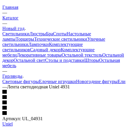
Главная
—
Каталог
—
Новый год
Светильники
Люстры
Бра
Споты
Настольные
лампы
Торшеры
Технические светильники
Уличные
светильники
Лампочки
Комплектующие
светильников
Садовый декор
Комплектующие
мебели
Декоративные товары
Остальной текстиль
Остальной
декор
Остальной свет
Столы и подставки
Шторы
Остальная
мебель
—
Гирлянды
Световые фигуры
Елочные игрушки
Новогодние фигуры
Ели
—
Лента светодиодная Uniel 4931
Артикул:
UL_04931
Uniel