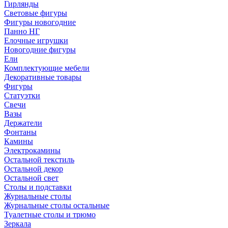
Гирлянды
Световые фигуры
Фигуры новогодние
Панно НГ
Елочные игрушки
Новогодние фигуры
Ели
Комплектующие мебели
Декоративные товары
Фигуры
Статуэтки
Свечи
Вазы
Держатели
Фонтаны
Камины
Электрокамины
Остальной текстиль
Остальной декор
Остальной свет
Столы и подставки
Журнальные столы
Журнальные столы остальные
Туалетные столы и трюмо
Зеркала