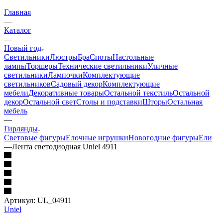
Главная
—
Каталог
—
Новый год
Светильники
Люстры
Бра
Споты
Настольные
лампы
Торшеры
Технические светильники
Уличные
светильники
Лампочки
Комплектующие
светильников
Садовый декор
Комплектующие
мебели
Декоративные товары
Остальной текстиль
Остальной
декор
Остальной свет
Столы и подставки
Шторы
Остальная
мебель
—
Гирлянды
Световые фигуры
Елочные игрушки
Новогодние фигуры
Ели
—
Лента светодиодная Uniel 4911
Артикул:
UL_04911
Uniel