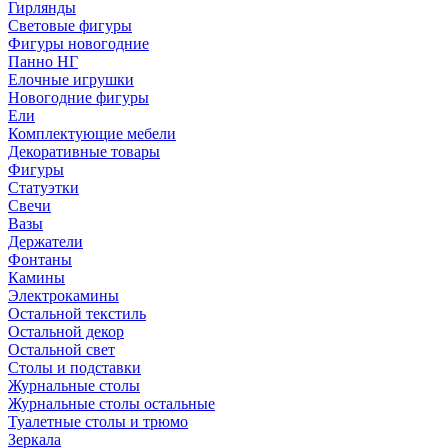
Гирлянды
Световые фигуры
Фигуры новогодние
Панно НГ
Елочные игрушки
Новогодние фигуры
Ели
Комплектующие мебели
Декоративные товары
Фигуры
Статуэтки
Свечи
Вазы
Держатели
Фонтаны
Камины
Электрокамины
Остальной текстиль
Остальной декор
Остальной свет
Столы и подставки
Журнальные столы
Журнальные столы остальные
Туалетные столы и трюмо
Зеркала