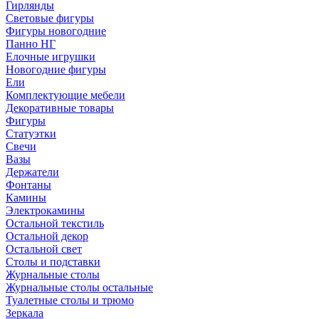
Гирлянды
Световые фигуры
Фигуры новогодние
Панно НГ
Елочные игрушки
Новогодние фигуры
Ели
Комплектующие мебели
Декоративные товары
Фигуры
Статуэтки
Свечи
Вазы
Держатели
Фонтаны
Камины
Электрокамины
Остальной текстиль
Остальной декор
Остальной свет
Столы и подставки
Журнальные столы
Журнальные столы остальные
Туалетные столы и трюмо
Зеркала