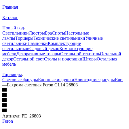
Главная
—
Каталог
—
Новый год
Светильники
Люстры
Бра
Споты
Настольные
лампы
Торшеры
Технические светильники
Уличные
светильники
Лампочки
Комплектующие
светильников
Садовый декор
Комплектующие
мебели
Декоративные товары
Остальной текстиль
Остальной
декор
Остальной свет
Столы и подставки
Шторы
Остальная
мебель
—
Гирлянды
Световые фигуры
Елочные игрушки
Новогодние фигуры
Ели
—
Бахрома световая Feron CL14 26803
Артикул:
FE_26803
Feron