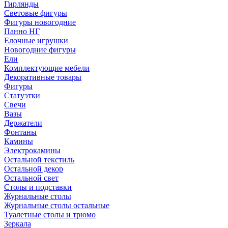
Гирлянды
Световые фигуры
Фигуры новогодние
Панно НГ
Елочные игрушки
Новогодние фигуры
Ели
Комплектующие мебели
Декоративные товары
Фигуры
Статуэтки
Свечи
Вазы
Держатели
Фонтаны
Камины
Электрокамины
Остальной текстиль
Остальной декор
Остальной свет
Столы и подставки
Журнальные столы
Журнальные столы остальные
Туалетные столы и трюмо
Зеркала