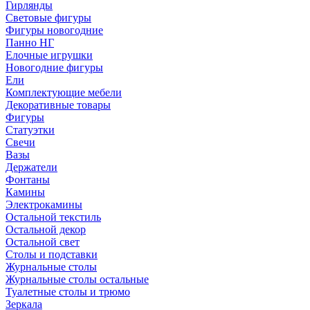
Гирлянды
Световые фигуры
Фигуры новогодние
Панно НГ
Елочные игрушки
Новогодние фигуры
Ели
Комплектующие мебели
Декоративные товары
Фигуры
Статуэтки
Свечи
Вазы
Держатели
Фонтаны
Камины
Электрокамины
Остальной текстиль
Остальной декор
Остальной свет
Столы и подставки
Журнальные столы
Журнальные столы остальные
Туалетные столы и трюмо
Зеркала