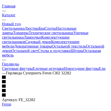
Главная
—
Каталог
—
Новый год
Светильники
Люстры
Бра
Споты
Настольные
лампы
Торшеры
Технические светильники
Уличные
светильники
Лампочки
Комплектующие
светильников
Садовый декор
Комплектующие
мебели
Декоративные товары
Остальной текстиль
Остальной
декор
Остальной свет
Столы и подставки
Шторы
Остальная
мебель
—
Гирлянды
Световые фигуры
Елочные игрушки
Новогодние фигуры
Ели
—
Гирлянда Супернить Feron Cl02 32282
Артикул:
FE_32282
Feron