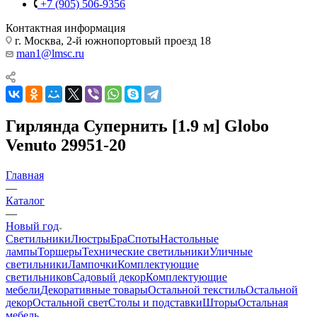
+7 (905) 506-9356
Контактная информация
г. Москва, 2-й южнопортовый проезд 18
man1@lmsc.ru
Гирлянда Супернить [1.9 м] Globo
Venuto 29951-20
Главная
—
Каталог
—
Новый год
Светильники
Люстры
Бра
Споты
Настольные
лампы
Торшеры
Технические светильники
Уличные
светильники
Лампочки
Комплектующие
светильников
Садовый декор
Комплектующие
мебели
Декоративные товары
Остальной текстиль
Остальной
декор
Остальной свет
Столы и подставки
Шторы
Остальная
мебель