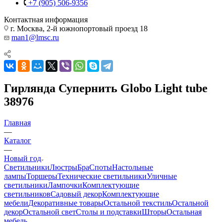
+7 (905) 506-9356
Контактная информация
г. Москва, 2-й южнопортовый проезд 18
man1@lmsc.ru
Гирлянда Супернить Globo Light tube
38976
Главная
—
Каталог
—
Новый год
Светильники
Люстры
Бра
Споты
Настольные
лампы
Торшеры
Технические светильники
Уличные
светильники
Лампочки
Комплектующие
светильников
Садовый декор
Комплектующие
мебели
Декоративные товары
Остальной текстиль
Остальной
декор
Остальной свет
Столы и подставки
Шторы
Остальная
мебель