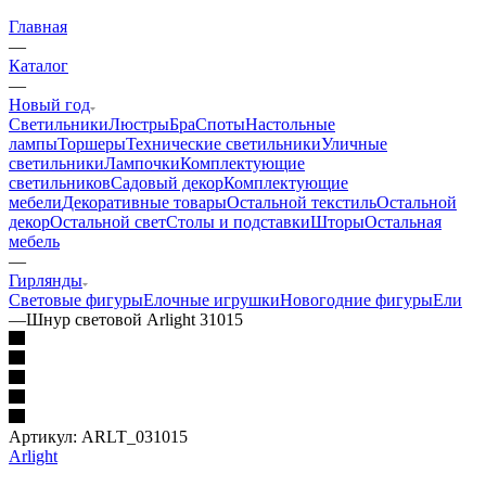
Главная
—
Каталог
—
Новый год
Светильники
Люстры
Бра
Споты
Настольные
лампы
Торшеры
Технические светильники
Уличные
светильники
Лампочки
Комплектующие
светильников
Садовый декор
Комплектующие
мебели
Декоративные товары
Остальной текстиль
Остальной
декор
Остальной свет
Столы и подставки
Шторы
Остальная
мебель
—
Гирлянды
Световые фигуры
Елочные игрушки
Новогодние фигуры
Ели
—
Шнур световой Arlight 31015
Артикул:
ARLT_031015
Arlight