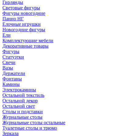
Гирлянды
Световые фигуры
Фигуры новогодние
Панно НГ
Елочные игрушки
Новогодние фигуры
Ели
Комплектующие мебели
Декоративные товары
Фигуры
Статуэтки
Свечи
Вазы
Держатели
Фонтаны
Камины
Электрокамины
Остальной текстиль
Остальной декор
Остальной свет
Столы и подставки
Журнальные столы
Журнальные столы остальные
Туалетные столы и трюмо
Зеркала