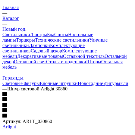
Главная
—
Каталог
—
Новый год
Светильники
Люстры
Бра
Споты
Настольные
лампы
Торшеры
Технические светильники
Уличные
светильники
Лампочки
Комплектующие
светильников
Садовый декор
Комплектующие
мебели
Декоративные товары
Остальной текстиль
Остальной
декор
Остальной свет
Столы и подставки
Шторы
Остальная
мебель
—
Гирлянды
Световые фигуры
Елочные игрушки
Новогодние фигуры
Ели
—
Шнур световой Arlight 30860
Артикул:
ARLT_030860
Arlight