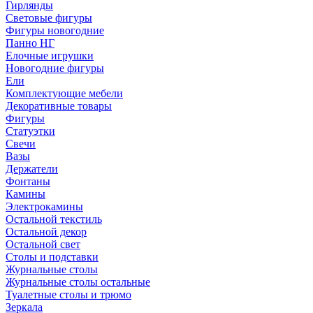
Гирлянды
Световые фигуры
Фигуры новогодние
Панно НГ
Елочные игрушки
Новогодние фигуры
Ели
Комплектующие мебели
Декоративные товары
Фигуры
Статуэтки
Свечи
Вазы
Держатели
Фонтаны
Камины
Электрокамины
Остальной текстиль
Остальной декор
Остальной свет
Столы и подставки
Журнальные столы
Журнальные столы остальные
Туалетные столы и трюмо
Зеркала