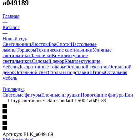
a049189
Главная
—
Каталог
—
Новый год
Светильники
Люстры
Бра
Споты
Настольные
лампы
Торшеры
Технические светильники
Уличные
светильники
Лампочки
Комплектующие
светильников
Садовый декор
Комплектующие
мебели
Декоративные товары
Остальной текстиль
Остальной
декор
Остальной свет
Столы и подставки
Шторы
Остальная
мебель
—
Гирлянды
Световые фигуры
Елочные игрушки
Новогодние фигуры
Ели
—
Шнур световой Elektrostandard LS002 a049189
Артикул:
ELK_a049189
Elektrostandard