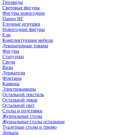
Гирлянды
Световые фигуры
Фигуры новогодние
Панно НГ
Елочные игрушки
Новогодние фигуры
Ели
Комплектующие мебели
Декоративные товары
Фигуры
Статуэтки
Свечи
Вазы
Держатели
Фонтаны
Камины
Электрокамины
Остальной текстиль
Остальной декор
Остальной свет
Столы и подставки
Журнальные столы
Журнальные столы остальные
Туалетные столы и трюмо
Зеркала