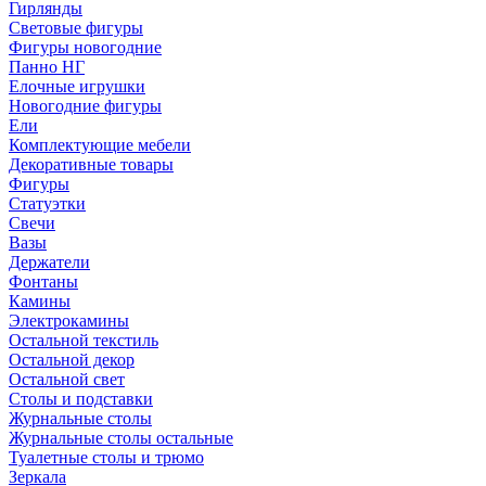
Гирлянды
Световые фигуры
Фигуры новогодние
Панно НГ
Елочные игрушки
Новогодние фигуры
Ели
Комплектующие мебели
Декоративные товары
Фигуры
Статуэтки
Свечи
Вазы
Держатели
Фонтаны
Камины
Электрокамины
Остальной текстиль
Остальной декор
Остальной свет
Столы и подставки
Журнальные столы
Журнальные столы остальные
Туалетные столы и трюмо
Зеркала