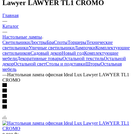
Lawyer LAWYER TL1 CROMO
Главная
—
Каталог
—
Настольные лампы
Светильники
Люстры
Бра
Споты
Торшеры
Технические
светильники
Уличные светильники
Лампочки
Комплектующие
светильников
Садовый декор
Новый год
Комплектующие
мебели
Декоративные товары
Остальной текстиль
Остальной
декор
Остальной свет
Столы и подставки
Шторы
Остальная
мебель
—
Настольная лампа офисная Ideal Lux Lawyer LAWYER TL1
CROMO