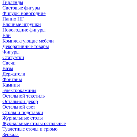
Гирлянды
Световые фигуры
Фигуры новогодние
Панно НГ
Елочные игрушки
Новогодние фигуры
Ели
Комплектующие мебели
Декоративные товары
Фигуры
Статуэтки
Свечи
Вазы
Держатели
Фонтаны
Камины
Электрокамины
Остальной текстиль
Остальной декор
Остальной свет
Столы и подставки
Журнальные столы
Журнальные столы остальные
Туалетные столы и трюмо
Зеркала