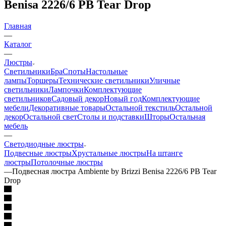
Benisa 2226/6 PB Tear Drop
Главная
—
Каталог
—
Люстры
Светильники
Бра
Споты
Настольные
лампы
Торшеры
Технические светильники
Уличные
светильники
Лампочки
Комплектующие
светильников
Садовый декор
Новый год
Комплектующие
мебели
Декоративные товары
Остальной текстиль
Остальной
декор
Остальной свет
Столы и подставки
Шторы
Остальная
мебель
—
Светодиодные люстры
Подвесные люстры
Хрустальные люстры
На штанге
люстры
Потолочные люстры
—
Подвесная люстра Ambiente by Brizzi Benisa 2226/6 PB Tear
Drop