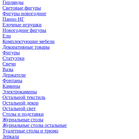
Гирлянды
Световые фигуры
Фигуры новогодние
Панно НГ
Елочные игрушки
Новогодние фигуры
Ели
Комплектующие мебели
Декоративные товары
Фигуры
Статуэтки
Свечи
Вазы
Держатели
Фонтаны
Камины
Электрокамины
Остальной текстиль
Остальной декор
Остальной свет
Столы и подставки
Журнальные столы
Журнальные столы остальные
Туалетные столы и трюмо
Зеркала