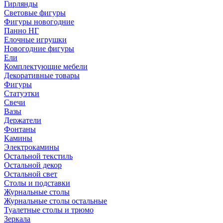
Гирлянды
Световые фигуры
Фигуры новогодние
Панно НГ
Елочные игрушки
Новогодние фигуры
Ели
Комплектующие мебели
Декоративные товары
Фигуры
Статуэтки
Свечи
Вазы
Держатели
Фонтаны
Камины
Электрокамины
Остальной текстиль
Остальной декор
Остальной свет
Столы и подставки
Журнальные столы
Журнальные столы остальные
Туалетные столы и трюмо
Зеркала