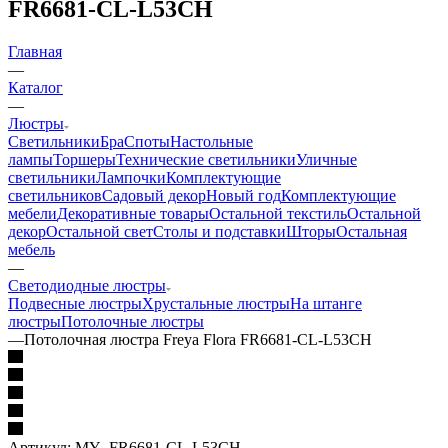
FR6681-CL-L53CH
Главная
—
Каталог
—
Люстры
Светильники
Бра
Споты
Настольные
лампы
Торшеры
Технические светильники
Уличные
светильники
Лампочки
Комплектующие
светильников
Садовый декор
Новый год
Комплектующие
мебели
Декоративные товары
Остальной текстиль
Остальной
декор
Остальной свет
Столы и подставки
Шторы
Остальная
мебель
—
Светодиодные люстры
Подвесные люстры
Хрустальные люстры
На штанге
люстры
Потолочные люстры
—
Потолочная люстра Freya Flora FR6681-CL-L53CH
Артикул:
MY_FR6681-CL-L53CH