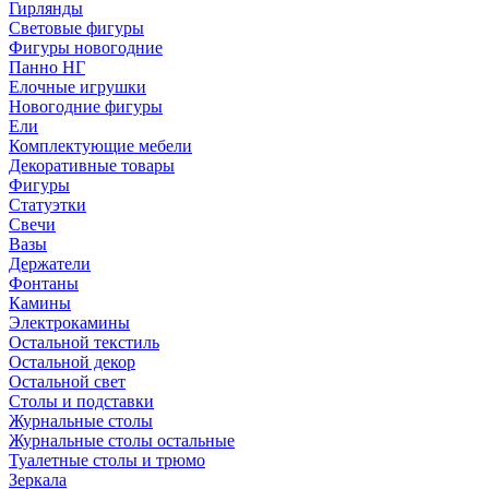
Гирлянды
Световые фигуры
Фигуры новогодние
Панно НГ
Елочные игрушки
Новогодние фигуры
Ели
Комплектующие мебели
Декоративные товары
Фигуры
Статуэтки
Свечи
Вазы
Держатели
Фонтаны
Камины
Электрокамины
Остальной текстиль
Остальной декор
Остальной свет
Столы и подставки
Журнальные столы
Журнальные столы остальные
Туалетные столы и трюмо
Зеркала