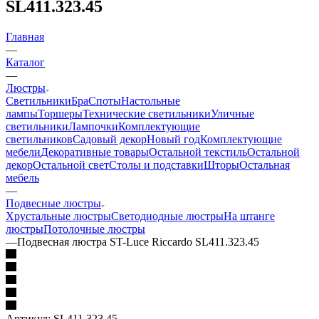
SL411.323.45
Главная
—
Каталог
—
Люстры
Светильники
Бра
Споты
Настольные
лампы
Торшеры
Технические светильники
Уличные
светильники
Лампочки
Комплектующие
светильников
Садовый декор
Новый год
Комплектующие
мебели
Декоративные товары
Остальной текстиль
Остальной
декор
Остальной свет
Столы и подставки
Шторы
Остальная
мебель
—
Подвесные люстры
Хрустальные люстры
Светодиодные люстры
На штанге
люстры
Потолочные люстры
—
Подвесная люстра ST-Luce Riccardo SL411.323.45
Артикул:
SL411.323.45