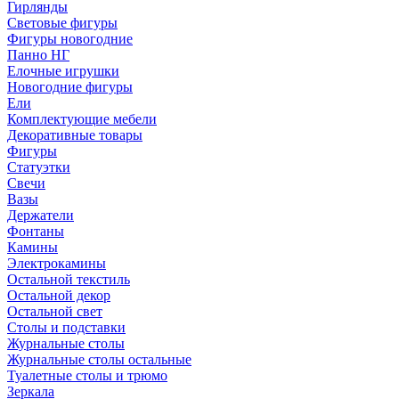
Гирлянды
Световые фигуры
Фигуры новогодние
Панно НГ
Елочные игрушки
Новогодние фигуры
Ели
Комплектующие мебели
Декоративные товары
Фигуры
Статуэтки
Свечи
Вазы
Держатели
Фонтаны
Камины
Электрокамины
Остальной текстиль
Остальной декор
Остальной свет
Столы и подставки
Журнальные столы
Журнальные столы остальные
Туалетные столы и трюмо
Зеркала