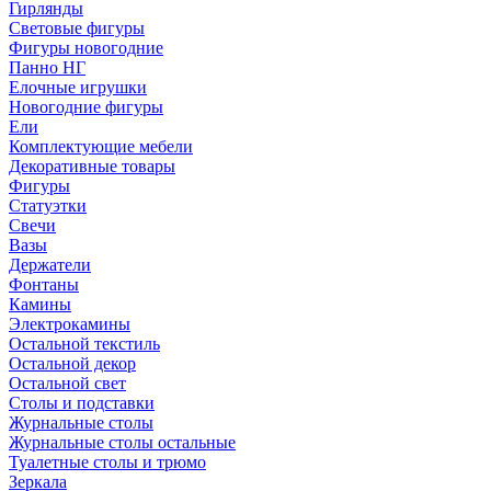
Гирлянды
Световые фигуры
Фигуры новогодние
Панно НГ
Елочные игрушки
Новогодние фигуры
Ели
Комплектующие мебели
Декоративные товары
Фигуры
Статуэтки
Свечи
Вазы
Держатели
Фонтаны
Камины
Электрокамины
Остальной текстиль
Остальной декор
Остальной свет
Столы и подставки
Журнальные столы
Журнальные столы остальные
Туалетные столы и трюмо
Зеркала