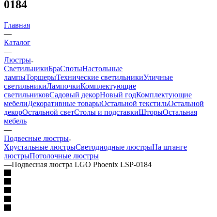
0184
Главная
—
Каталог
—
Люстры
Светильники
Бра
Споты
Настольные
лампы
Торшеры
Технические светильники
Уличные
светильники
Лампочки
Комплектующие
светильников
Садовый декор
Новый год
Комплектующие
мебели
Декоративные товары
Остальной текстиль
Остальной
декор
Остальной свет
Столы и подставки
Шторы
Остальная
мебель
—
Подвесные люстры
Хрустальные люстры
Светодиодные люстры
На штанге
люстры
Потолочные люстры
—
Подвесная люстра LGO Phoenix LSP-0184