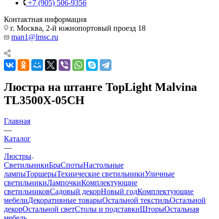
+7 (905) 506-9356
Контактная информация
г. Москва, 2-й южнопортовый проезд 18
man1@lmsc.ru
Люстра на штанге TopLight Malvina
TL3500X-05CH
Главная
—
Каталог
—
Люстры
Светильники
Бра
Споты
Настольные
лампы
Торшеры
Технические светильники
Уличные
светильники
Лампочки
Комплектующие
светильников
Садовый декор
Новый год
Комплектующие
мебели
Декоративные товары
Остальной текстиль
Остальной
декор
Остальной свет
Столы и подставки
Шторы
Остальная
мебель