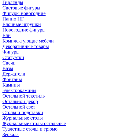
Гирлянды
Световые фигуры
Фигуры новогодние
Панно НГ
Елочные игрушки
Новогодние фигуры
Ели
Комплектующие мебели
Декоративные товары
Фигуры
Статуэтки
Свечи
Вазы
Держатели
Фонтаны
Камины
Электрокамины
Остальной текстиль
Остальной декор
Остальной свет
Столы и подставки
Журнальные столы
Журнальные столы остальные
Туалетные столы и трюмо
Зеркала