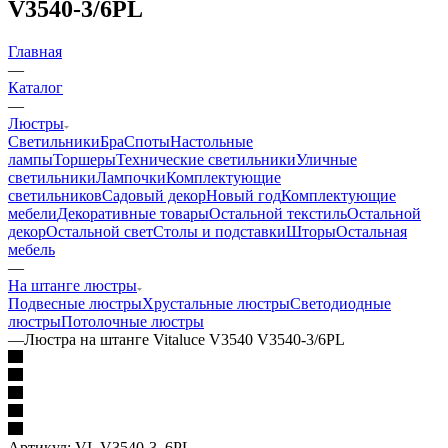
V3540-3/6PL
Главная
—
Каталог
—
Люстры
Светильники
Бра
Споты
Настольные
лампы
Торшеры
Технические светильники
Уличные
светильники
Лампочки
Комплектующие
светильников
Садовый декор
Новый год
Комплектующие
мебели
Декоративные товары
Остальной текстиль
Остальной
декор
Остальной свет
Столы и подставки
Шторы
Остальная
мебель
—
На штанге люстры
Подвесные люстры
Хрустальные люстры
Светодиодные
люстры
Потолочные люстры
—
Люстра на штанге Vitaluce V3540 V3540-3/6PL
Артикул:
VI_V3540-3_6PL