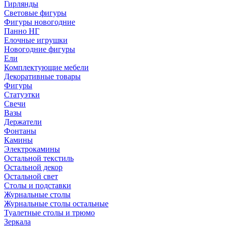
Гирлянды
Световые фигуры
Фигуры новогодние
Панно НГ
Елочные игрушки
Новогодние фигуры
Ели
Комплектующие мебели
Декоративные товары
Фигуры
Статуэтки
Свечи
Вазы
Держатели
Фонтаны
Камины
Электрокамины
Остальной текстиль
Остальной декор
Остальной свет
Столы и подставки
Журнальные столы
Журнальные столы остальные
Туалетные столы и трюмо
Зеркала