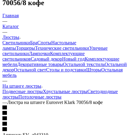
70056/8 кофе
Главная
—
Каталог
—
Люстры
Светильники
Бра
Споты
Настольные
лампы
Торшеры
Технические светильники
Уличные
светильники
Лампочки
Комплектующие
светильников
Садовый декор
Новый год
Комплектующие
мебели
Декоративные товары
Остальной текстиль
Остальной
декор
Остальной свет
Столы и подставки
Шторы
Остальная
мебель
—
На штанге люстры
Подвесные люстры
Хрустальные люстры
Светодиодные
люстры
Потолочные люстры
—
Люстра на штанге Eurosvet Klark 70056/8 кофе
Артикул:
EV_a043310