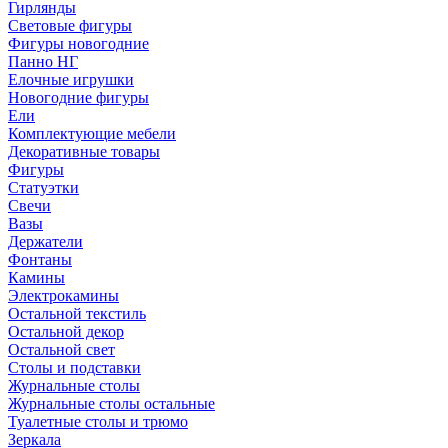
Гирлянды
Световые фигуры
Фигуры новогодние
Панно НГ
Елочные игрушки
Новогодние фигуры
Ели
Комплектующие мебели
Декоративные товары
Фигуры
Статуэтки
Свечи
Вазы
Держатели
Фонтаны
Камины
Электрокамины
Остальной текстиль
Остальной декор
Остальной свет
Столы и подставки
Журнальные столы
Журнальные столы остальные
Туалетные столы и трюмо
Зеркала