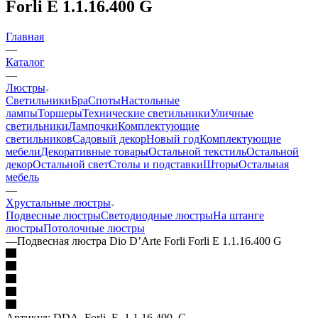
Forli E 1.1.16.400 G
Главная
—
Каталог
—
Люстры
Светильники
Бра
Споты
Настольные
лампы
Торшеры
Технические светильники
Уличные
светильники
Лампочки
Комплектующие
светильников
Садовый декор
Новый год
Комплектующие
мебели
Декоративные товары
Остальной текстиль
Остальной
декор
Остальной свет
Столы и подставки
Шторы
Остальная
мебель
—
Хрустальные люстры
Подвесные люстры
Светодиодные люстры
На штанге
люстры
Потолочные люстры
—
Подвесная люстра Dio D’Arte Forli Forli E 1.1.16.400 G
Артикул:
DDA_Forli_E_1.1.16.400_G