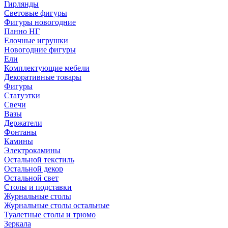
Гирлянды
Световые фигуры
Фигуры новогодние
Панно НГ
Елочные игрушки
Новогодние фигуры
Ели
Комплектующие мебели
Декоративные товары
Фигуры
Статуэтки
Свечи
Вазы
Держатели
Фонтаны
Камины
Электрокамины
Остальной текстиль
Остальной декор
Остальной свет
Столы и подставки
Журнальные столы
Журнальные столы остальные
Туалетные столы и трюмо
Зеркала