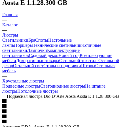
Aosta E 1.1.28.300 GB
Главная
—
Каталог
—
Люстры
Светильники
Бра
Споты
Настольные
лампы
Торшеры
Технические светильники
Уличные
светильники
Лампочки
Комплектующие
светильников
Садовый декор
Новый год
Комплектующие
мебели
Декоративные товары
Остальной текстиль
Остальной
декор
Остальной свет
Столы и подставки
Шторы
Остальная
мебель
—
Хрустальные люстры
Подвесные люстры
Светодиодные люстры
На штанге
люстры
Потолочные люстры
—
Подвесная люстра Dio D’Arte Aosta Aosta E 1.1.28.300 GB
Артикул:
DDA_Aosta_E_1.1.28.300_GB