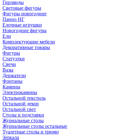
Гирлянды
Световые фигуры
Фигуры новогодние
Панно НГ
Елочные игрушки
Новогодние фигуры
Ели
Комплектующие мебели
Декоративные товары
Фигуры
Статуэтки
Свечи
Вазы
Держатели
Фонтаны
Камины
Электрокамины
Остальной текстиль
Остальной декор
Остальной свет
Столы и подставки
Журнальные столы
Журнальные столы остальные
Туалетные столы и трюмо
Зеркала