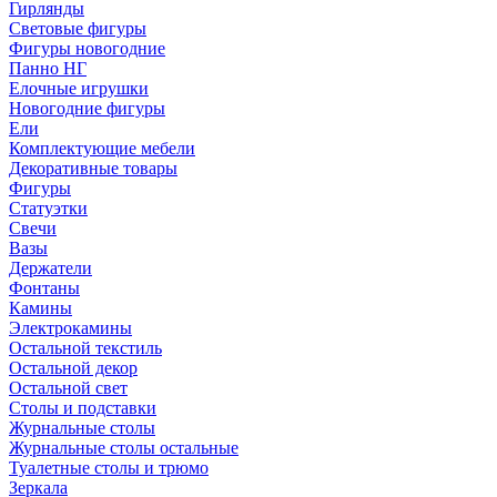
Гирлянды
Световые фигуры
Фигуры новогодние
Панно НГ
Елочные игрушки
Новогодние фигуры
Ели
Комплектующие мебели
Декоративные товары
Фигуры
Статуэтки
Свечи
Вазы
Держатели
Фонтаны
Камины
Электрокамины
Остальной текстиль
Остальной декор
Остальной свет
Столы и подставки
Журнальные столы
Журнальные столы остальные
Туалетные столы и трюмо
Зеркала