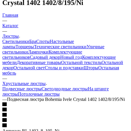
Crystal 1402 1402/8/195/Ni
Главная
—
Каталог
—
Люстры
Светильники
Бра
Споты
Настольные
лампы
Торшеры
Технические светильники
Уличные
светильники
Лампочки
Комплектующие
светильников
Садовый декор
Новый год
Комплектующие
мебели
Декоративные товары
Остальной текстиль
Остальной
декор
Остальной свет
Столы и подставки
Шторы
Остальная
мебель
—
Хрустальные люстры
Подвесные люстры
Светодиодные люстры
На штанге
люстры
Потолочные люстры
—
Подвесная люстра Bohemia Ivele Crystal 1402 1402/8/195/Ni
Артикул:
BI_1402_8_195_Ni