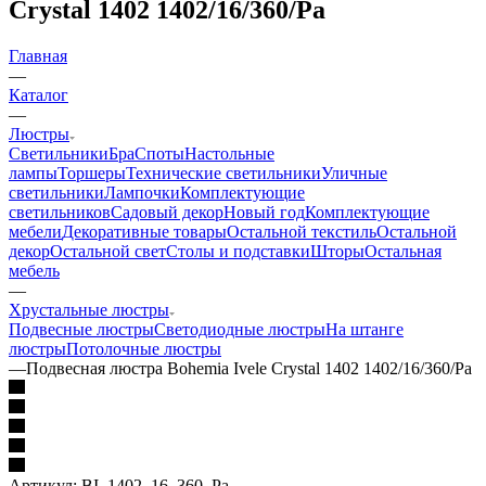
Crystal 1402 1402/16/360/Pa
Главная
—
Каталог
—
Люстры
Светильники
Бра
Споты
Настольные
лампы
Торшеры
Технические светильники
Уличные
светильники
Лампочки
Комплектующие
светильников
Садовый декор
Новый год
Комплектующие
мебели
Декоративные товары
Остальной текстиль
Остальной
декор
Остальной свет
Столы и подставки
Шторы
Остальная
мебель
—
Хрустальные люстры
Подвесные люстры
Светодиодные люстры
На штанге
люстры
Потолочные люстры
—
Подвесная люстра Bohemia Ivele Crystal 1402 1402/16/360/Pa
Артикул:
BI_1402_16_360_Pa