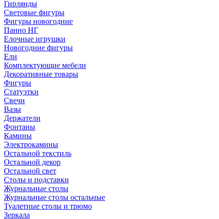
Гирлянды
Световые фигуры
Фигуры новогодние
Панно НГ
Елочные игрушки
Новогодние фигуры
Ели
Комплектующие мебели
Декоративные товары
Фигуры
Статуэтки
Свечи
Вазы
Держатели
Фонтаны
Камины
Электрокамины
Остальной текстиль
Остальной декор
Остальной свет
Столы и подставки
Журнальные столы
Журнальные столы остальные
Туалетные столы и трюмо
Зеркала