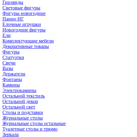
Гирлянды
Световые фигуры
Фигуры новогодние
Панно НГ
Елочные игрушки
Новогодние фигуры
Ели
Комплектующие мебели
Декоративные товары
Фигуры
Статуэтки
Свечи
Вазы
Держатели
Фонтаны
Камины
Электрокамины
Остальной текстиль
Остальной декор
Остальной свет
Столы и подставки
Журнальные столы
Журнальные столы остальные
Туалетные столы и трюмо
Зеркала