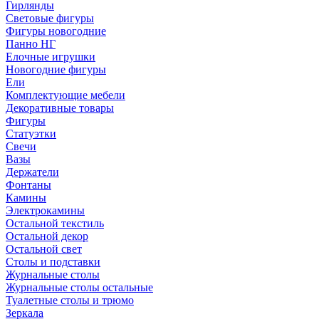
Гирлянды
Световые фигуры
Фигуры новогодние
Панно НГ
Елочные игрушки
Новогодние фигуры
Ели
Комплектующие мебели
Декоративные товары
Фигуры
Статуэтки
Свечи
Вазы
Держатели
Фонтаны
Камины
Электрокамины
Остальной текстиль
Остальной декор
Остальной свет
Столы и подставки
Журнальные столы
Журнальные столы остальные
Туалетные столы и трюмо
Зеркала