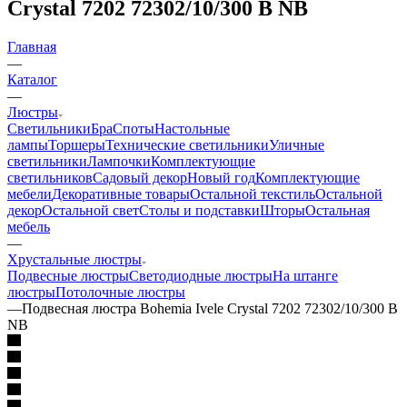
Crystal 7202 72302/10/300 B NB
Главная
—
Каталог
—
Люстры
Светильники
Бра
Споты
Настольные
лампы
Торшеры
Технические светильники
Уличные
светильники
Лампочки
Комплектующие
светильников
Садовый декор
Новый год
Комплектующие
мебели
Декоративные товары
Остальной текстиль
Остальной
декор
Остальной свет
Столы и подставки
Шторы
Остальная
мебель
—
Хрустальные люстры
Подвесные люстры
Светодиодные люстры
На штанге
люстры
Потолочные люстры
—
Подвесная люстра Bohemia Ivele Crystal 7202 72302/10/300 B
NB