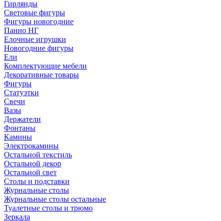
Гирлянды
Световые фигуры
Фигуры новогодние
Панно НГ
Елочные игрушки
Новогодние фигуры
Ели
Комплектующие мебели
Декоративные товары
Фигуры
Статуэтки
Свечи
Вазы
Держатели
Фонтаны
Камины
Электрокамины
Остальной текстиль
Остальной декор
Остальной свет
Столы и подставки
Журнальные столы
Журнальные столы остальные
Туалетные столы и трюмо
Зеркала