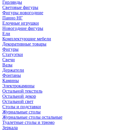
Гирлянды
Световые фигуры
Фигуры новогодние
Панно НГ
Елочные игрушки
Новогодние фигуры
Ели
Комплектующие мебели
Декоративные товары
Фигуры
Статуэтки
Свечи
Вазы
Держатели
Фонтаны
Камины
Электрокамины
Остальной текстиль
Остальной декор
Остальной свет
Столы и подставки
Журнальные столы
Журнальные столы остальные
Туалетные столы и трюмо
Зеркала