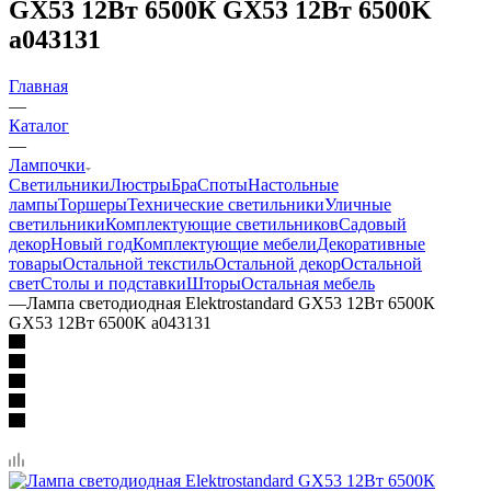
GX53 12Вт 6500К GX53 12Вт 6500K
a043131
Главная
—
Каталог
—
Лампочки
Светильники
Люстры
Бра
Споты
Настольные
лампы
Торшеры
Технические светильники
Уличные
светильники
Комплектующие светильников
Садовый
декор
Новый год
Комплектующие мебели
Декоративные
товары
Остальной текстиль
Остальной декор
Остальной
свет
Столы и подставки
Шторы
Остальная мебель
—
Лампа светодиодная Elektrostandard GX53 12Вт 6500К
GX53 12Вт 6500K a043131