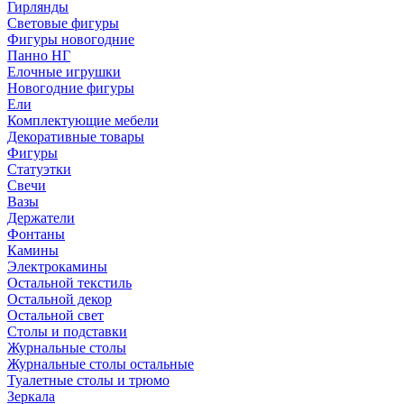
Гирлянды
Световые фигуры
Фигуры новогодние
Панно НГ
Елочные игрушки
Новогодние фигуры
Ели
Комплектующие мебели
Декоративные товары
Фигуры
Статуэтки
Свечи
Вазы
Держатели
Фонтаны
Камины
Электрокамины
Остальной текстиль
Остальной декор
Остальной свет
Столы и подставки
Журнальные столы
Журнальные столы остальные
Туалетные столы и трюмо
Зеркала