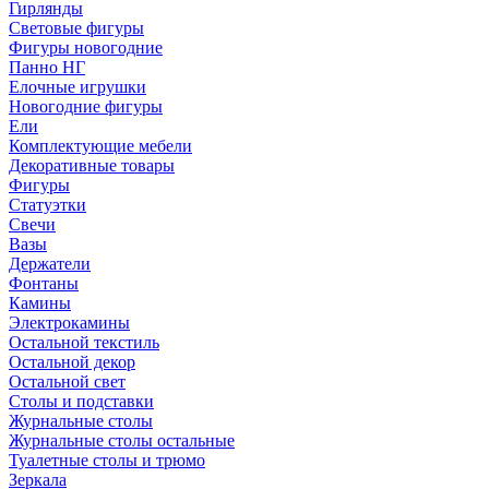
Гирлянды
Световые фигуры
Фигуры новогодние
Панно НГ
Елочные игрушки
Новогодние фигуры
Ели
Комплектующие мебели
Декоративные товары
Фигуры
Статуэтки
Свечи
Вазы
Держатели
Фонтаны
Камины
Электрокамины
Остальной текстиль
Остальной декор
Остальной свет
Столы и подставки
Журнальные столы
Журнальные столы остальные
Туалетные столы и трюмо
Зеркала