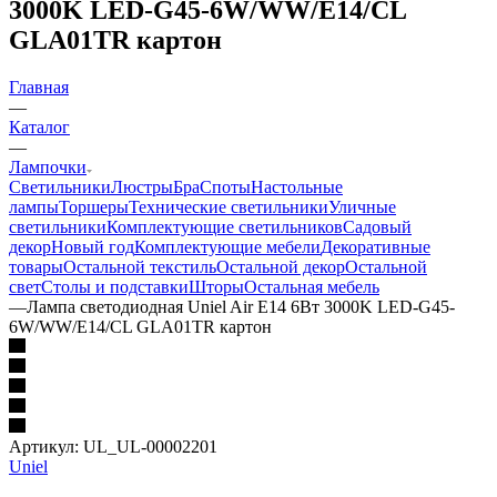
3000K LED-G45-6W/WW/E14/CL
GLA01TR картон
Главная
—
Каталог
—
Лампочки
Светильники
Люстры
Бра
Споты
Настольные
лампы
Торшеры
Технические светильники
Уличные
светильники
Комплектующие светильников
Садовый
декор
Новый год
Комплектующие мебели
Декоративные
товары
Остальной текстиль
Остальной декор
Остальной
свет
Столы и подставки
Шторы
Остальная мебель
—
Лампа светодиодная Uniel Air E14 6Вт 3000K LED-G45-
6W/WW/E14/CL GLA01TR картон
Артикул:
UL_UL-00002201
Uniel