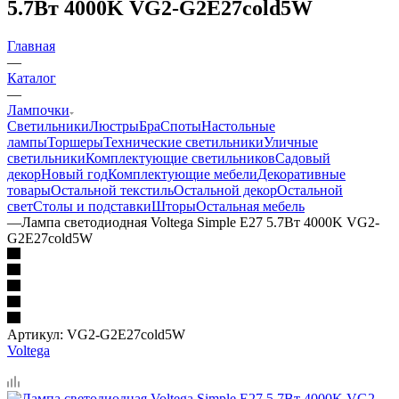
5.7Вт 4000K VG2-G2E27cold5W
Главная
—
Каталог
—
Лампочки
Светильники
Люстры
Бра
Споты
Настольные
лампы
Торшеры
Технические светильники
Уличные
светильники
Комплектующие светильников
Садовый
декор
Новый год
Комплектующие мебели
Декоративные
товары
Остальной текстиль
Остальной декор
Остальной
свет
Столы и подставки
Шторы
Остальная мебель
—
Лампа светодиодная Voltega Simple E27 5.7Вт 4000K VG2-
G2E27cold5W
Артикул:
VG2-G2E27cold5W
Voltega