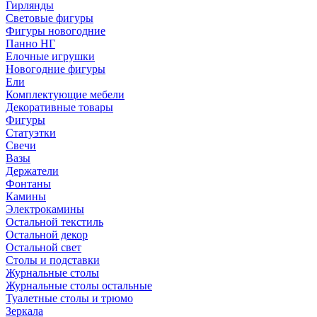
Гирлянды
Световые фигуры
Фигуры новогодние
Панно НГ
Елочные игрушки
Новогодние фигуры
Ели
Комплектующие мебели
Декоративные товары
Фигуры
Статуэтки
Свечи
Вазы
Держатели
Фонтаны
Камины
Электрокамины
Остальной текстиль
Остальной декор
Остальной свет
Столы и подставки
Журнальные столы
Журнальные столы остальные
Туалетные столы и трюмо
Зеркала