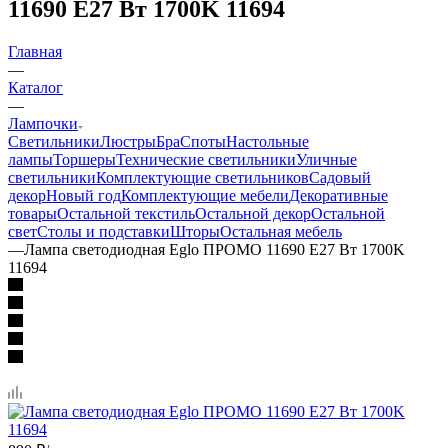
11690 E27 Вт 1700K 11694
Главная
—
Каталог
—
Лампочки
Светильники
Люстры
Бра
Споты
Настольные
лампы
Торшеры
Технические светильники
Уличные
светильники
Комплектующие светильников
Садовый
декор
Новый год
Комплектующие мебели
Декоративные
товары
Остальной текстиль
Остальной декор
Остальной
свет
Столы и подставки
Шторы
Остальная мебель
—
Лампа светодиодная Eglo ПРОМО 11690 E27 Вт 1700K
11694