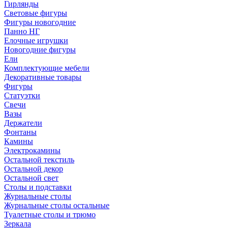
Гирлянды
Световые фигуры
Фигуры новогодние
Панно НГ
Елочные игрушки
Новогодние фигуры
Ели
Комплектующие мебели
Декоративные товары
Фигуры
Статуэтки
Свечи
Вазы
Держатели
Фонтаны
Камины
Электрокамины
Остальной текстиль
Остальной декор
Остальной свет
Столы и подставки
Журнальные столы
Журнальные столы остальные
Туалетные столы и трюмо
Зеркала