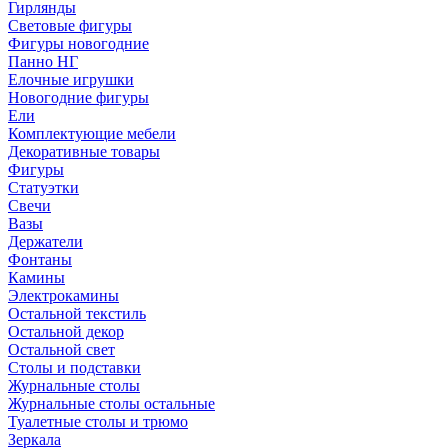
Гирлянды
Световые фигуры
Фигуры новогодние
Панно НГ
Елочные игрушки
Новогодние фигуры
Ели
Комплектующие мебели
Декоративные товары
Фигуры
Статуэтки
Свечи
Вазы
Держатели
Фонтаны
Камины
Электрокамины
Остальной текстиль
Остальной декор
Остальной свет
Столы и подставки
Журнальные столы
Журнальные столы остальные
Туалетные столы и трюмо
Зеркала