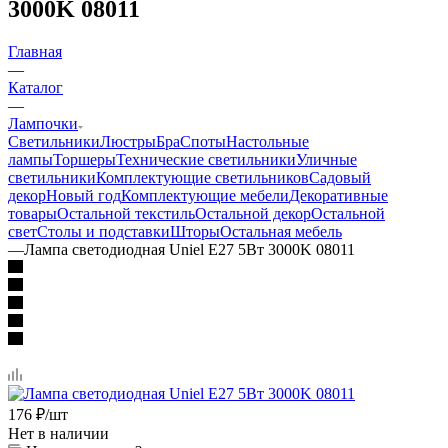
3000K 08011
Главная
—
Каталог
—
Лампочки
Светильники
Люстры
Бра
Споты
Настольные
лампы
Торшеры
Технические светильники
Уличные
светильники
Комплектующие светильников
Садовый
декор
Новый год
Комплектующие мебели
Декоративные
товары
Остальной текстиль
Остальной декор
Остальной
свет
Столы и подставки
Шторы
Остальная мебель
—
Лампа светодиодная Uniel E27 5Вт 3000K 08011
176
₽
/шт
Нет в наличии