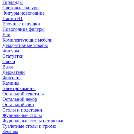
Гирлянды
Световые фигуры
Фигуры новогодние
Панно НГ
Елочные игрушки
Новогодние фигуры
Ели
Комплектующие мебели
Декоративные товары
Фигуры
Статуэтки
Свечи
Вазы
Держатели
Фонтаны
Камины
Электрокамины
Остальной текстиль
Остальной декор
Остальной свет
Столы и подставки
Журнальные столы
Журнальные столы остальные
Туалетные столы и трюмо
Зеркала